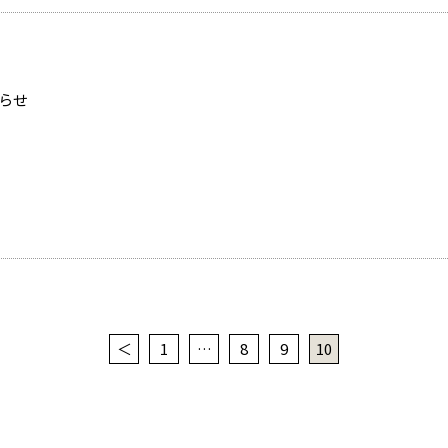
らせ
＜
1
…
8
9
10