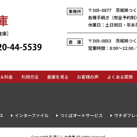
〒305-0877
茨城県つくば
事務所
各種手続き（完全予約制
休業日：土日祝日・年末
倉庫］
〒305-0853
茨城県つくば
倉庫
フリーダイヤル
営業時間：8:00〜22:0
＆料金
利用方法
倉庫を見る
お客様の声
よくある質問
ス
インターファイル
つくばオートサービス
ウチダフレ
Copyright © 暮らしの倉庫 All rights reserved.