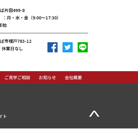
片田499-8
）：
月・水・金（9:00〜17:30）
年始
市榎戸783-12
facebookへ移動
Twitterへ移動
LINEへ移動
0／ 休業日なし
ご見学ご相談
お知らせ
会社概要
▲Page Top
イト